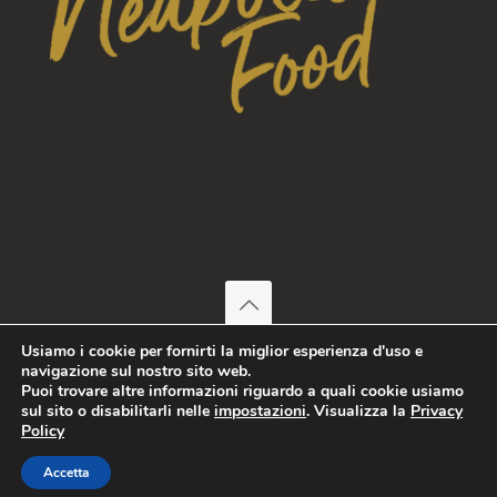
© 2026 Fresco Trattoria | Tutti i diritti riservati
Usiamo i cookie per fornirti la miglior esperienza d'uso e
DRAV S.p.a. | Iscritta presso l’ufficio delle imprese di Napoli
navigazione sul nostro sito web.
Puoi trovare altre informazioni riguardo a quali cookie usiamo
con il numero 07050001218 | REA: NA - 858200 | Capitale
sul sito o disabilitarli nelle
impostazioni
. Visualizza la
Privacy
sociale € 300.000,00 interamente versato. | PEC:
Policy
drav@pec.it
Accetta