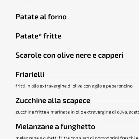
Patate al forno
Patate* fritte
Scarole con olive nere e capperi
Friarielli
fritti in olio extravergine di oliva con aglio e peperoncino
Zucchine alla scapece
zucchine fritte e marinate in olio extravergine di oliva, acet
Melanzane a funghetto
melanzane a cubetti fritte con sugo di pomodorini freschi e 