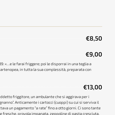
€8,50
€9,00
: «…e le farai friggere; poi le disporrai in una teglia a
 partenopea, in tutta la sua complessità, preparata con
€13,00
iddetto friggitore, un ambulante che si aggirava per i
gnanno”. Anticamente i cartocci (cuoppi) su cui si serviva il
ttava un pagamento “a rate” fino a otto giorni. Ci sono tante
ate fresche, provola impanata, zeppoline di pasta cresciuta,