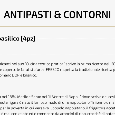
ANTIPASTI & CONTORNI
asilico [4pz]
canti nel suo “Cucina teorico pratica” scrive la prima ricetta nel 1839
 e coperte le farai stufare». FRESCO rispetta la tradizionale ricetta
omano DOP e basilico.
 nel 1884 Matilde Serao nel “Il Ventre di Napoli” dove scrive del cos
 questa figura è nato il famoso modo di dire napoletano “frijenno e ma
per la povertà in cui versava il popolo napoletano, il friggitore acce
on è mai congelato ed è composto da arancini di riso, crocchè di pat