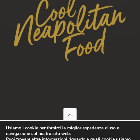
© 2026 Fresco Trattoria | Tutti i diritti riservati
Usiamo i cookie per fornirti la miglior esperienza d'uso e
DRAV S.p.a. | Iscritta presso l’ufficio delle imprese di Napoli
navigazione sul nostro sito web.
Puoi trovare altre informazioni riguardo a quali cookie usiamo
con il numero 07050001218 | REA: NA - 858200 | Capitale